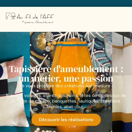
Tapissière d'ameublement :
un métier, une passion
Je vous propose des créations sur-mesure :
Rideaux, voilages, stores, coussins, têtes de lit, dessus de
lit, linge de maison, banquettes nautiques, créations
textiles, abat-jour…
Découvrir les réalisations